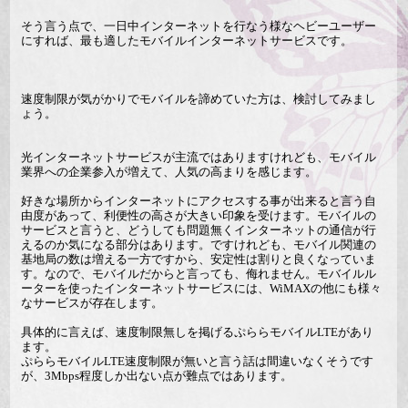
そう言う点で、一日中インターネットを行なう様なヘビーユーザー
にすれば、最も適したモバイルインターネットサービスです。
速度制限が気がかりでモバイルを諦めていた方は、検討してみまし
ょう。
光インターネットサービスが主流ではありますけれども、モバイル
業界への企業参入が増えて、人気の高まりを感じます。
好きな場所からインターネットにアクセスする事が出来ると言う自
由度があって、利便性の高さが大きい印象を受けます。モバイルの
サービスと言うと、どうしても問題無くインターネットの通信が行
えるのか気になる部分はあります。ですけれども、モバイル関連の
基地局の数は増える一方ですから、安定性は割りと良くなっていま
す。なので、モバイルだからと言っても、侮れません。モバイルル
ーターを使ったインターネットサービスには、WiMAXの他にも様々
なサービスが存在します。
具体的に言えば、速度制限無しを掲げるぷららモバイルLTEがあり
ます。
ぷららモバイルLTE速度制限が無いと言う話は間違いなくそうです
が、3Mbps程度しか出ない点が難点ではあります。