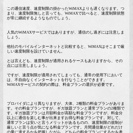
この通信速度、速度制限の掛かったWiMAXよりも遅くなります。つ
まり、速度制限無しと言っても、WiMAXで比べると、速度制限状態
が常に継続するようなものでしょう。
人気のWiMAXサービスではありますが、通信のし過ぎには注意しま
しょう。
他社のモバイルインターネットと比較すると、WiMAXはそこまで厳
しい速度制限を設けていません。
とは言えども、速度制限が適用されるケースもありますから、その
点には注意しましょう。
ですが、速度制限が適用されてしまっても、通常の使用下において
は、不自由なくインターネットを行なうことができます。
WiMAXサービスの契約の際は、料金プランの選択が必要です。
プロバイダにより異なりますが、大体、2種類の料金プランがありま
す。その料金プランですが、ギガ放題プランと通常プランの2種類で
す。ギガ放題プランは月額料金が高額な料金プランですが、料金分
以上に通信を楽しむ事が出来ますお得な料金プランです。対して、
通常プランは安いと言うメリットがあるものの、速度制限の規制が
厳しいと言う点が気になる料金プランです。月間通信量がどれだけ
の量に達するかを把握しながら、どちらの料金プランにするかを考