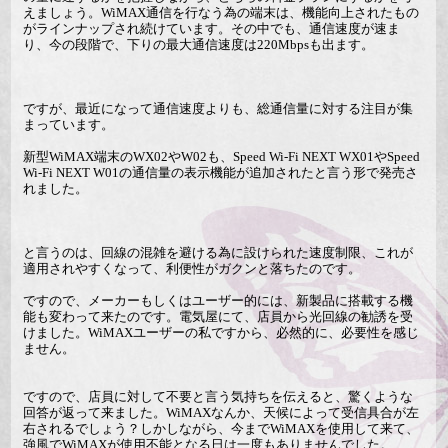
えましょう。WiMAX通信を行なう為の端末は、機能向上されたもの
がラインナップされ続けています。その中でも、通信速度が速ま
り、今の段階で、下りの最大通信速度は220Mbpsも出ます。
ですが、最近になって通信速度よりも、総通信量に対する注目が集
まっています。
新型WiMAX端末のWX02やW02も、Speed Wi-Fi NEXT WX01やSpeed
Wi-Fi NEXT W01の通信量の表示機能が追加されたと言う形で発売さ
れました。
と言うのは、回線の混雑を避ける為に設けられた速度制限、これが
適用されやすくなって、利便性がガクンと落ちたのです。
ですので、メーカーもしくはユーザー的には、新製品に搭載する機
能も変わって来たのです。電気屋にて、店員から光回線の勧誘を受
けました。WiMAXユーザーの私ですから、必然的に、必要性を感じ
ません。
ですので、店員に対して不要と言う気持ちを伝えると、驚くような
回答が返って来ました。WiMAXなんか、天候によって受信具合が左
右されるでしょう？しかしながら、今までWiMAXを使用して来て、
強風でWiMAXが使用不能となる日は一度もありませんでした。